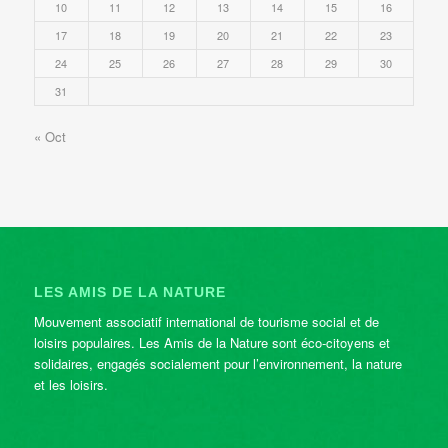
10
11
12
13
14
15
16
17
18
19
20
21
22
23
24
25
26
27
28
29
30
31
« Oct
LES AMIS DE LA NATURE
Mouvement associatif international de tourisme social et de
loisirs populaires. Les Amis de la Nature sont éco-citoyens et
solidaires, engagés socialement pour l’environnement, la nature
et les loisirs.