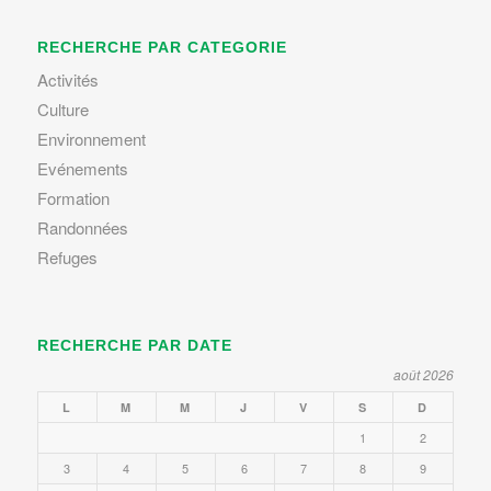
RECHERCHE PAR CATEGORIE
Activités
Culture
Environnement
Evénements
Formation
Randonnées
Refuges
RECHERCHE PAR DATE
août 2026
L
M
M
J
V
S
D
1
2
3
4
5
6
7
8
9