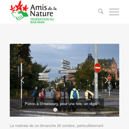
Piéton à Strasbourg, pour une fois, un régal !
1
2
3
4
5
La matinée de ce dimanche 20 octobre, particulièrement